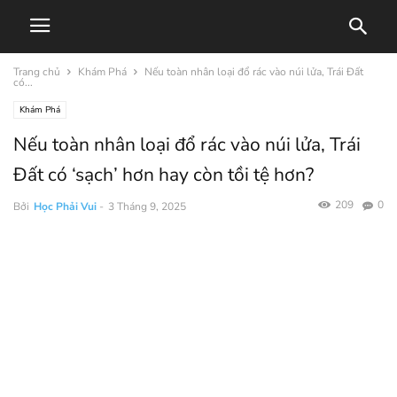
Trang chủ
Khám Phá
Nếu toàn nhân loại đổ rác vào núi lửa, Trái Đất
có...
Khám Phá
Nếu toàn nhân loại đổ rác vào núi lửa, Trái
Đất có ‘sạch’ hơn hay còn tồi tệ hơn?
209
0
Bởi
Học Phải Vui
-
3 Tháng 9, 2025