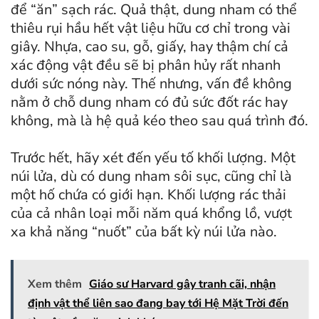
để “ăn” sạch rác. Quả thật, dung nham có thể
thiêu rụi hầu hết vật liệu hữu cơ chỉ trong vài
giây. Nhựa, cao su, gỗ, giấy, hay thậm chí cả
xác động vật đều sẽ bị phân hủy rất nhanh
dưới sức nóng này. Thế nhưng, vấn đề không
nằm ở chỗ dung nham có đủ sức đốt rác hay
không, mà là hệ quả kéo theo sau quá trình đó.
Trước hết, hãy xét đến yếu tố khối lượng. Một
núi lửa, dù có dung nham sôi sục, cũng chỉ là
một hố chứa có giới hạn. Khối lượng rác thải
của cả nhân loại mỗi năm quá khổng lồ, vượt
xa khả năng “nuốt” của bất kỳ núi lửa nào.
Xem thêm
Giáo sư Harvard gây tranh cãi, nhận
định vật thể liên sao đang bay tới Hệ Mặt Trời đến