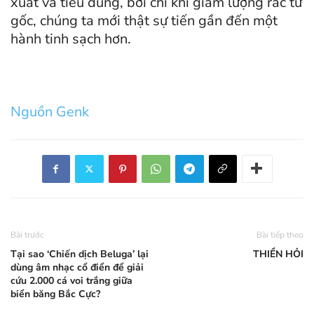
xuất và tiêu dùng, bởi chỉ khi giảm lượng rác từ
gốc, chúng ta mới thật sự tiến gần đến một
hành tinh sạch hơn.
Nguồn Genk
Bài trước
Bài tiếp theo
Tại sao ‘Chiến dịch Beluga’ lại
THIỀN HỎI
dùng âm nhạc cổ điển để giải
cứu 2.000 cá voi trắng giữa
biển băng Bắc Cực?