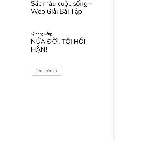
Sắc màu cuộc sống –
Web Giải Bài Tập
Kỹ Năng Sống
NỬA ĐỜI, TÔI HỐI
HẬN!
Xem thêm