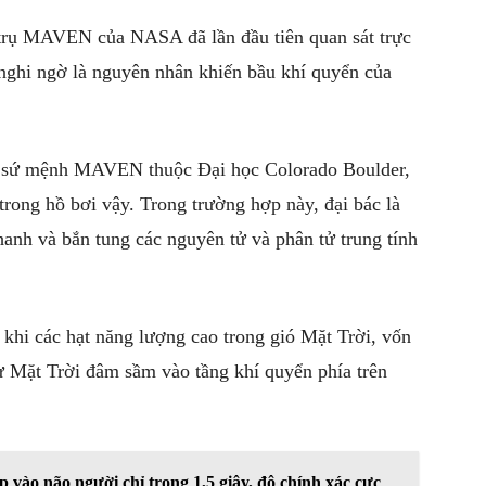
 trụ MAVEN của NASA đã lần đầu tiên quan sát trực
 nghi ngờ là nguyên nhân khiến bầu khí quyển của
a sứ mệnh MAVEN thuộc Đại học Colorado Boulder,
trong hồ bơi vậy. Trong trường hợp này, đại bác là
anh và bắn tung các nguyên tử và phân tử trung tính
 khi các hạt năng lượng cao trong gió Mặt Trời, vốn
 từ Mặt Trời đâm sầm vào tầng khí quyển phía trên
 vào não người chỉ trong 1,5 giây, độ chính xác cực