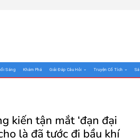
uổi Sáng
Khám Phá
Giải Đáp Câu Hỏi
Truyện Cổ Tích
Sá
 kiến tận mắt ‘đạn đại
cho là đã tước đi bầu khí