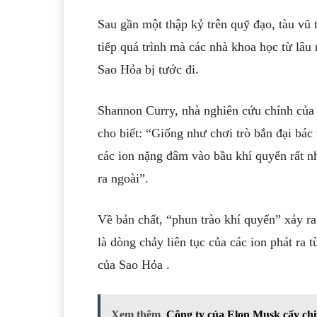
Sau gần một thập kỷ trên quỹ đạo, tàu vũ
tiếp quá trình mà các nhà khoa học từ lâu
Sao Hỏa bị tước đi.
Shannon Curry, nhà nghiên cứu chính củ
cho biết: “Giống như chơi trò bắn đại bác 
các ion nặng đâm vào bầu khí quyển rất nh
ra ngoài”.
Về bản chất, “phun trào khí quyển” xảy ra
là dòng chảy liên tục của các ion phát ra
của
Sao Hỏa
.
Xem thêm
Công ty của Elon Musk cấy chip