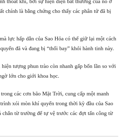
nh thoát khí, bởi sự hiện diện bất thường của nó ở
ất chính là bằng chứng cho thấy các phân tử đã bị
.
 mà lực hấp dẫn của
Sao Hỏa
có thể giữ lại một cách
 quyển đã và đang bị “thổi bay” khỏi hành tinh này.
a hiện tượng phun trào còn nhanh gấp bốn lần so với
ngờ lớn cho giới khoa học.
 trong các cơn bão Mặt Trời, cung cấp một manh
trình xói mòn khí quyển trong thời kỳ đầu của
Sao
 chắn từ trường để tự vệ trước các đợt tấn công từ