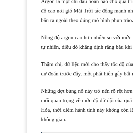
Argon là một chỉ dấu hoàn hảo cho quá trì
độ cao nơi gió Mặt Trời tác động mạnh nh
bắn ra ngoài theo đúng mô hình phun trào
Nồng độ argon cao hơn nhiều so với mức
tự nhiên, điều đó khẳng định rằng bầu khí
Thậm chí, dữ liệu mới cho thấy tốc độ củ
dự đoán trước đây, một phát hiện gây bất 
Những đợt bùng nổ này trở nên rõ rệt hơn
mối quan trọng về mức độ dữ dội của quá 
Hỏa,
thời điểm hành tinh này không còn lá
không gian.