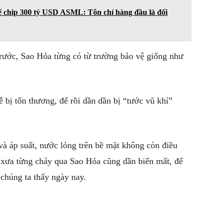
ế chip 300 tỷ USD ASML: Tôn chỉ hàng đầu là đổi
trước,
Sao Hỏa
từng có từ trường bảo vệ giống như
dễ bị tổn thương, để rồi dần dần bị “tước vũ khí”
và áp suất, nước lỏng trên bề mặt không còn điều
ổ xưa từng chảy qua
Sao Hỏa
cũng dần biến mất, để
 chúng ta thấy ngày nay.