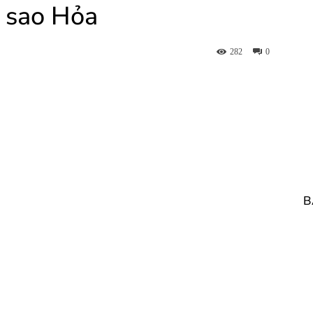
n sao Hỏa
282
0
B