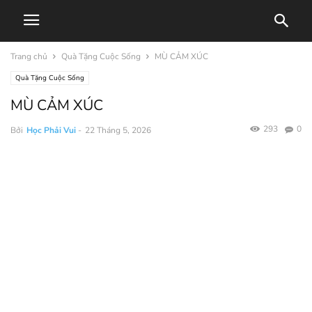
Trang chủ
Quà Tặng Cuộc Sống
MÙ CẢM XÚC
Quà Tặng Cuộc Sống
MÙ CẢM XÚC
293
0
Bởi
Học Phải Vui
-
22 Tháng 5, 2026