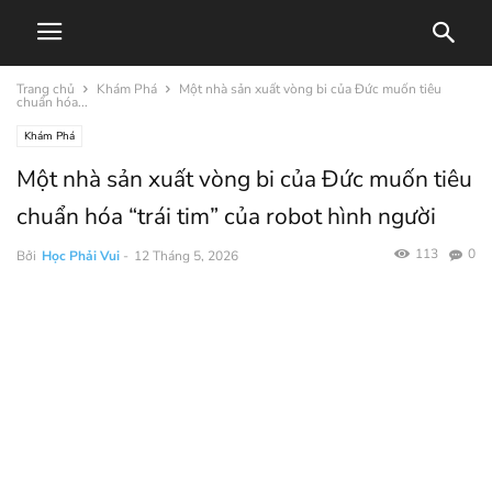
Trang chủ
Khám Phá
Một nhà sản xuất vòng bi của Đức muốn tiêu
chuẩn hóa...
Khám Phá
Một nhà sản xuất vòng bi của Đức muốn tiêu
chuẩn hóa “trái tim” của robot hình người
113
0
Bởi
Học Phải Vui
-
12 Tháng 5, 2026