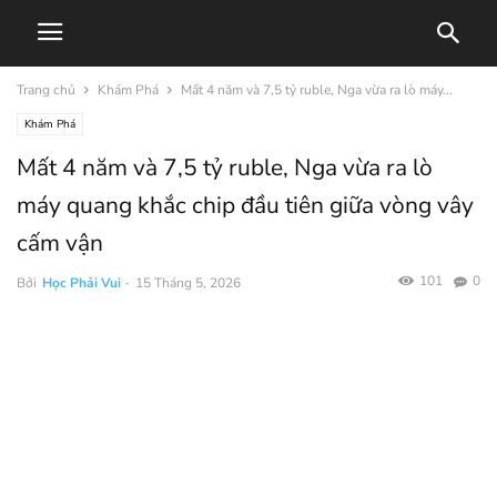
Trang chủ
Khám Phá
Mất 4 năm và 7,5 tỷ ruble, Nga vừa ra lò máy...
Khám Phá
Mất 4 năm và 7,5 tỷ ruble, Nga vừa ra lò
máy quang khắc chip đầu tiên giữa vòng vây
cấm vận
101
0
Bởi
Học Phải Vui
-
15 Tháng 5, 2026