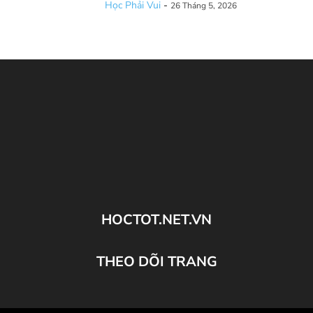
Học Phải Vui
-
26 Tháng 5, 2026
HOCTOT.NET.VN
THEO DÕI TRANG