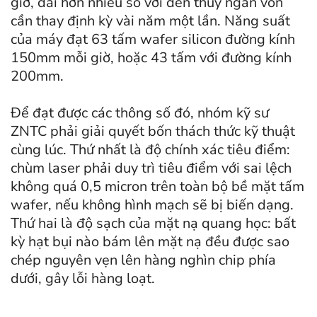
giờ, dài hơn nhiều so với đèn thủy ngân vốn
cần thay định kỳ vài năm một lần. Năng suất
của máy đạt 63 tấm wafer silicon đường kính
150mm mỗi giờ, hoặc 43 tấm với đường kính
200mm.
Để đạt được các thông số đó, nhóm kỹ sư
ZNTC phải giải quyết bốn thách thức kỹ thuật
cùng lúc. Thứ nhất là độ chính xác tiêu điểm:
chùm laser phải duy trì tiêu điểm với sai lệch
không quá 0,5 micron trên toàn bộ bề mặt tấm
wafer, nếu không hình mạch sẽ bị biến dạng.
Thứ hai là độ sạch của mặt nạ quang học: bất
kỳ hạt bụi nào bám lên mặt nạ đều được sao
chép nguyên vẹn lên hàng nghìn chip phía
dưới, gây lỗi hàng loạt.