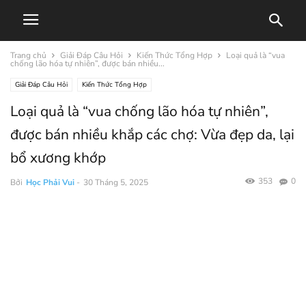
Trang chủ
Giải Đáp Câu Hỏi
Kiến Thức Tổng Hợp
Loại quả là “vua
chống lão hóa tự nhiên”, được bán nhiều...
Giải Đáp Câu Hỏi
Kiến Thức Tổng Hợp
Loại quả là “vua chống lão hóa tự nhiên”,
được bán nhiều khắp các chợ: Vừa đẹp da, lại
bổ xương khớp
353
0
Bởi
Học Phải Vui
-
30 Tháng 5, 2025