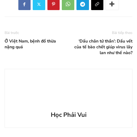
Bài trước
Bài tiếp theo
Ở Việt Nam, bệnh đổ thừa
‘Dấu chân tử thần’: Dấu vết
nặng quá
của tế bào chết giúp virus lây
lan như thế nào?
Học Phải Vui