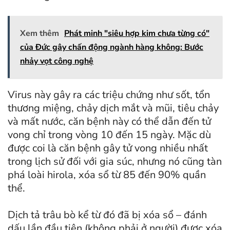
Xem thêm
Phát minh "siêu hợp kim chưa từng có"
của Đức gây chấn động ngành hàng không: Bước
nhảy vọt công nghệ
Virus này gây ra các triệu chứng như sốt, tổn
thương miệng, chảy dịch mắt và mũi, tiêu chảy
và mất nước, căn bệnh này có thể dẫn đến tử
vong chỉ trong vòng 10 đến 15 ngày. Mặc dù
được coi là căn bệnh gây tử vong nhiều nhất
trong lịch sử đối với gia súc, nhưng nó cũng tàn
phá loài hirola, xóa sổ từ 85 đến 90% quần
thể.
Dịch tả trâu bò kể từ đó đã bị xóa sổ – đánh
dấu lần đầu tiên (không phải ở người) được xóa