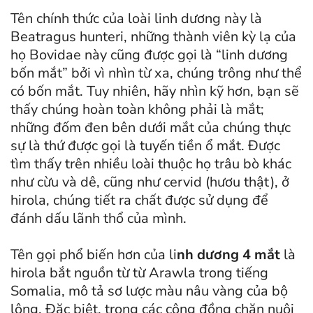
Tên chính thức của loài linh dương này là
Beatragus hunteri, những thành viên kỳ lạ của
họ Bovidae này cũng được gọi là “linh dương
bốn mắt” bởi vì nhìn từ xa, chúng trông như thể
có bốn mắt. Tuy nhiên, hãy nhìn kỹ hơn, bạn sẽ
thấy chúng hoàn toàn không phải là mắt;
những đốm đen bên dưới mắt của chúng thực
sự là thứ được gọi là tuyến tiền ổ mắt. Được
tìm thấy trên nhiều loài thuộc họ trâu bò khác
như cừu và dê, cũng như cervid (hươu thật), ở
hirola, chúng tiết ra chất được sử dụng để
đánh dấu lãnh thổ của mình.
Tên gọi phổ biến hơn của li
nh dương 4 mắt
là
hirola bắt nguồn từ từ Arawla trong tiếng
Somalia, mô tả sơ lược màu nâu vàng của bộ
lông. Đặc biệt, trong các cộng đồng chăn nuôi