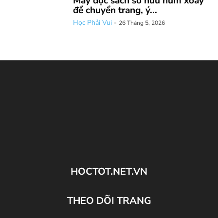
Máy đọc sách sở hữu núm xoay
để chuyển trang, ý...
Học Phải Vui
-
26 Tháng 5, 2026
HOCTOT.NET.VN
THEO DÕI TRANG