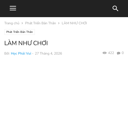
Trang chủ
Phát Triển Bản Thân
LÀM NHƯ CHƠI
Phát Triển Bản Thân
LÀM NHƯ CHƠI
422
0
Bởi
Học Phải Vui
-
27 Tháng 4, 2026