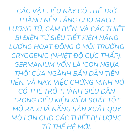
CÁC VẬT LIỆU NÀY CÓ THỂ TRỞ
THÀNH NỀN TẢNG CHO MẠCH
LƯỢNG TỬ, CẢM BIẾN, VÀ CÁC THIẾT
BỊ ĐIỆN TỬ SIÊU TIẾT KIỆM NĂNG
LƯỢNG HOẠT ĐỘNG Ở MÔI TRƯỜNG
CRYOGENIC (NHIỆT ĐỘ CỰC THẤP).
GERMANIUM VỐN LÀ ‘CON NGỰA
THỒ’ CỦA NGÀNH BÁN DẪN TIÊN
TIẾN, VÀ NAY, VIỆC CHỨNG MINH NÓ
CÓ THỂ TRỞ THÀNH SIÊU DẪN
TRONG ĐIỀU KIỆN KIỂM SOÁT TỐT
MỞ RA KHẢ NĂNG SẢN XUẤT QUY
MÔ LỚN CHO CÁC THIẾT BỊ LƯỢNG
TỬ THẾ HỆ MỚI.