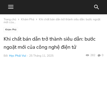
Trang chủ
Khám Phá
Khi chất bán dẫn trở thành siêu dẫn: bước ngoặt
mới của...
Khám Phá
Khi chất bán dẫn trở thành siêu dẫn: bước
ngoặt mới của công nghệ điện tử
282
0
Bởi
Học Phải Vui
-
25 Tháng 11, 2025