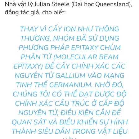
Nhà vật lý Julian Steele (Đại học Queensland),
đồng tác giả, cho biết:
THAY VÌ CẤY ION NHƯ THÔNG
THƯỜNG, NHÓM ĐÃ SỬ DỤNG
PHƯƠNG PHÁP EPITAXY CHÙM
PHÂN TỬ (MOLECULAR BEAM
EPITAXY) ĐỂ CẤY CHÍNH XÁC CÁC
NGUYÊN TỬ GALLIUM VÀO MẠNG
TINH THỂ GERMANIUM. NHỜ ĐÓ,
CHÚNG TÔI CÓ THỂ ĐẠT ĐƯỢC ĐỘ
CHÍNH XÁC CẤU TRÚC Ở CẤP ĐỘ
NGUYÊN TỬ, ĐIỀU KIỆN CẦN ĐỂ
QUAN SÁT VÀ ĐIỀU KHIỂN SỰ HÌNH
THÀNH SIÊU DẪN TRONG VẬT LIỆU