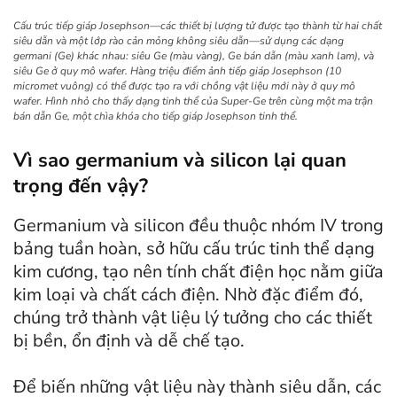
Cấu trúc tiếp giáp Josephson—các thiết bị lượng tử được tạo thành từ hai chất
siêu dẫn và một lớp rào cản mỏng không siêu dẫn—sử dụng các dạng
germani (Ge) khác nhau: siêu Ge (màu vàng), Ge bán dẫn (màu xanh lam), và
siêu Ge ở quy mô wafer. Hàng triệu điểm ảnh tiếp giáp Josephson (10
micromet vuông) có thể được tạo ra với chồng vật liệu mới này ở quy mô
wafer. Hình nhỏ cho thấy dạng tinh thể của Super-Ge trên cùng một ma trận
bán dẫn Ge, một chìa khóa cho tiếp giáp Josephson tinh thể.
Vì sao germanium và silicon lại quan
trọng đến vậy?
Germanium và silicon đều thuộc nhóm IV trong
bảng tuần hoàn, sở hữu cấu trúc tinh thể dạng
kim cương, tạo nên tính chất điện học nằm giữa
kim loại và chất cách điện. Nhờ đặc điểm đó,
chúng trở thành vật liệu lý tưởng cho các thiết
bị bền, ổn định và dễ chế tạo.
Để biến những vật liệu này thành siêu dẫn, các