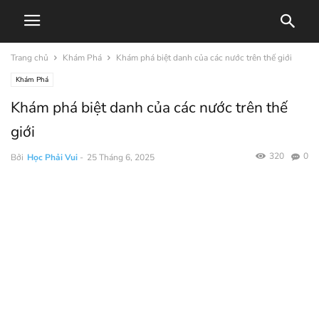
Trang chủ
Khám Phá
Khám phá biệt danh của các nước trên thế giới
Khám Phá
Khám phá biệt danh của các nước trên thế
giới
320
0
Bởi
Học Phải Vui
-
25 Tháng 6, 2025