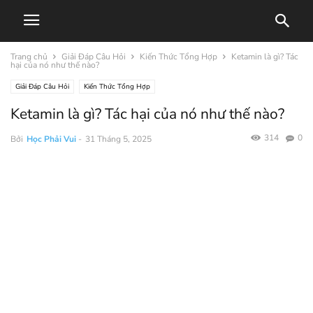
Trang chủ
Giải Đáp Câu Hỏi
Kiến Thức Tổng Hợp
Ketamin là gì? Tác
hại của nó như thế nào?
Giải Đáp Câu Hỏi
Kiến Thức Tổng Hợp
Ketamin là gì? Tác hại của nó như thế nào?
314
0
Bởi
Học Phải Vui
-
31 Tháng 5, 2025