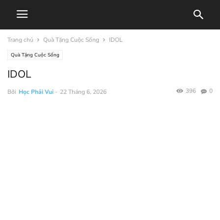
Trang chủ
Quà Tặng Cuộc Sống
IDOL
Quà Tặng Cuộc Sống
IDOL
396
0
Bởi
Học Phải Vui
-
22 Tháng 6, 2026