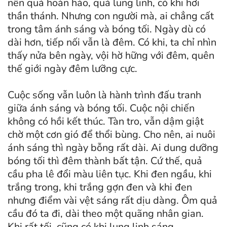
nên quá hoàn hảo, quá lung linh, có khi hơi
thần thánh. Nhưng con người mà, ai chẳng cất
trong tâm ánh sáng và bóng tối. Ngày dù có
dài hơn, tiếp nối vẫn là đêm. Có khi, ta chỉ nhìn
thấy nửa bên ngày, vội hờ hững với đêm, quên
thế giới ngày đêm lưỡng cực.
Cuộc sống vẫn luôn là hành trình đấu tranh
giữa ánh sáng và bóng tối. Cuộc nội chiến
không có hồi kết thúc. Tàn tro, vẫn dậm giật
chờ một cơn gió để thổi bùng. Cho nên, ai nuôi
ánh sáng thì ngày bỗng rất dài. Ai dung dưỡng
bóng tối thì đêm thành bất tận. Cứ thế, quả
cầu pha lê đổi màu liên tục. Khi đen ngầu, khi
trắng trong, khi trắng gợn đen và khi đen
nhưng điểm vài vệt sáng rất dịu dàng. Ôm quả
cầu đó ta đi, dài theo một quãng nhân gian.
Khi rất tối, cũng có khi lung linh sáng.