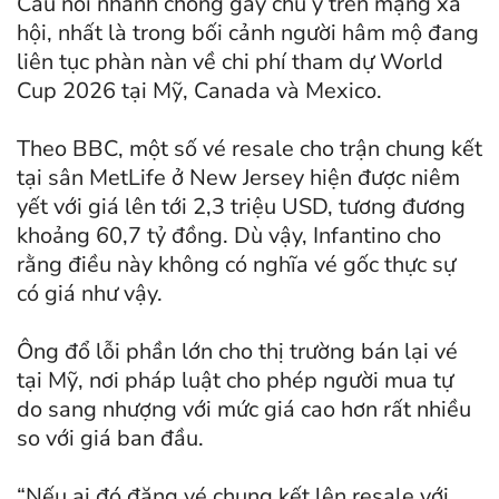
Câu nói nhanh chóng gây chú ý trên mạng xã
hội, nhất là trong bối cảnh người hâm mộ đang
liên tục phàn nàn về chi phí tham dự World
Cup 2026 tại Mỹ, Canada và Mexico.
Theo BBC, một số vé resale cho trận chung kết
tại sân MetLife ở New Jersey hiện được niêm
yết với giá lên tới 2,3 triệu USD, tương đương
khoảng 60,7 tỷ đồng. Dù vậy, Infantino cho
rằng điều này không có nghĩa vé gốc thực sự
có giá như vậy.
Ông đổ lỗi phần lớn cho thị trường bán lại vé
tại Mỹ, nơi pháp luật cho phép người mua tự
do sang nhượng với mức giá cao hơn rất nhiều
so với giá ban đầu.
“Nếu ai đó đăng vé chung kết lên resale với