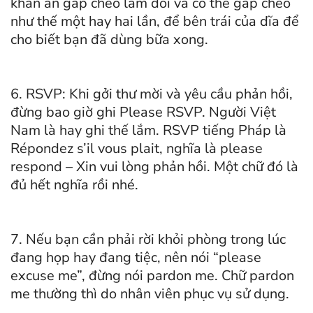
khăn ăn gấp chéo làm đôi và có thể gấp chéo
như thế một hay hai lần, để bên trái của dĩa để
cho biết bạn đã dùng bữa xong.
6. RSVP: Khi gởi thư mời và yêu cầu phản hồi,
đừng bao giờ ghi Please RSVP. Người Việt
Nam là hay ghi thế lắm. RSVP tiếng Pháp là
Répondez s’il vous plait, nghĩa là please
respond – Xin vui lòng phản hồi. Một chữ đó là
đủ hết nghĩa rồi nhé.
7. Nếu bạn cần phải rời khỏi phòng trong lúc
đang họp hay đang tiệc, nên nói “please
excuse me”, đừng nói pardon me. Chữ pardon
me thường thì do nhân viên phục vụ sử dụng.