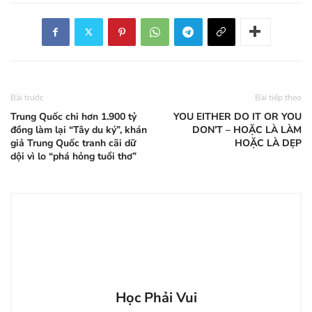
Bài trước
Bài tiếp theo
Trung Quốc chi hơn 1.900 tỷ
YOU EITHER DO IT OR YOU
đồng làm lại “Tây du ký”, khán
DON’T – HOẶC LÀ LÀM
giả Trung Quốc tranh cãi dữ
HOẶC LÀ DẸP
dội vì lo “phá hỏng tuổi thơ”
Học Phải Vui