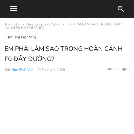
Trang chủ
Quà Tặng Cuộc Sống
EM PHẢI LÀM SAO TRONG HOÀN
CẢNH F0 ĐẦY ĐƯỜNG?
Quà Tặng Cuộc Sống
EM PHẢI LÀM SAO TRONG HOÀN CẢNH
F0 ĐẦY ĐƯỜNG?
332
0
Bởi
Học Phải Vui
-
29 Tháng 4, 2026