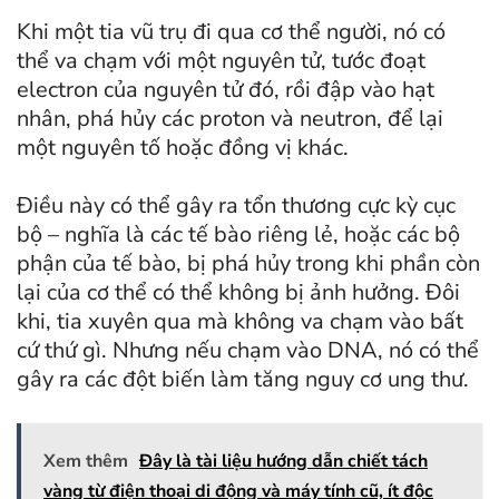
Khi một tia vũ trụ đi qua cơ thể người, nó có
thể va chạm với một nguyên tử, tước đoạt
electron của nguyên tử đó, rồi đập vào hạt
nhân, phá hủy các proton và neutron, để lại
một nguyên tố hoặc đồng vị khác.
Điều này có thể gây ra tổn thương cực kỳ cục
bộ – nghĩa là các tế bào riêng lẻ, hoặc các bộ
phận của tế bào, bị phá hủy trong khi phần còn
lại của cơ thể có thể không bị ảnh hưởng. Đôi
khi, tia xuyên qua mà không va chạm vào bất
cứ thứ gì. Nhưng nếu chạm vào DNA, nó có thể
gây ra các đột biến làm tăng nguy cơ ung thư.
Xem thêm
Đây là tài liệu hướng dẫn chiết tách
vàng từ điện thoại di động và máy tính cũ, ít độc