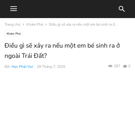
Trang chủ
Khám Phá
Điều gì sẽ xảy ra nếu một em bé sinh ra ở...
Khám Phá
Điều gì sẽ xảy ra nếu một em bé sinh ra ở
ngoài Trái Đất?
267
0
Bởi
Học Phải Vui
-
29 Tháng 7, 2025