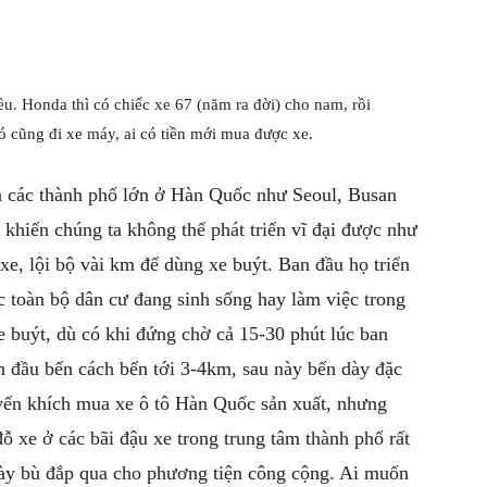
u. Honda thì có chiếc xe 67 (năm ra đời) cho nam, rồi
cũng đi xe máy, ai có tiền mới mua được xe.
n các thành phố lớn ở Hàn Quốc như Seoul, Busan
 khiến chúng ta không thể phát triển vĩ đại được như
e, lội bộ vài km để dùng xe buýt. Ban đầu họ triển
c toàn bộ dân cư đang sinh sống hay làm việc trong
e buýt, dù có khi đứng chờ cả 15-30 phút lúc ban
n đầu bến cách bến tới 3-4km, sau này bến dày đặc
yến khích mua xe ô tô Hàn Quốc sản xuất, nhưng
 đỗ xe ở các bãi đậu xe trong trung tâm thành phố rất
này bù đắp qua cho phương tiện công cộng. Ai muốn