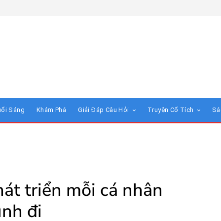
uổi Sáng
Khám Phá
Giải Đáp Câu Hỏi
Truyện Cổ Tích
Sá
át triển mỗi cá nhân
ình đi