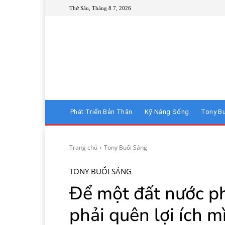
Thứ Sáu, Tháng 8 7, 2026
Phát Triển Bản Thân
Kỹ Năng Sống
Tony B
Trang chủ
Tony Buổi Sáng
TONY BUỔI SÁNG
Để một đất nước ph
phải quên lợi ích m