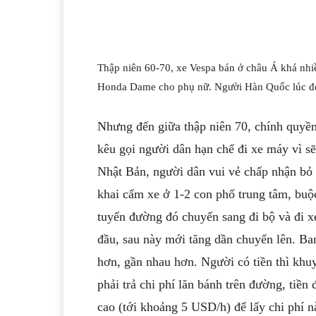
Thập niên 60-70, xe Vespa bán ở châu Á khá nhiề
Honda Dame cho phụ nữ. Người Hàn Quốc lúc đó 
Nhưng đến giữa thập niên 70, chính quyề
kêu gọi người dân hạn chế đi xe máy vì sẽ
Nhật Bản, người dân vui vẻ chấp nhận bỏ x
khai cấm xe ở 1-2 con phố trung tâm, buộ
tuyến đường đó chuyển sang đi bộ và đi x
đầu, sau này mới tăng dần chuyến lên. Ba
hơn, gần nhau hơn. Người có tiền thì khu
phải trả chi phí lăn bánh trên đường, tiền
cao (tới khoảng 5 USD/h) để lấy chi phí 