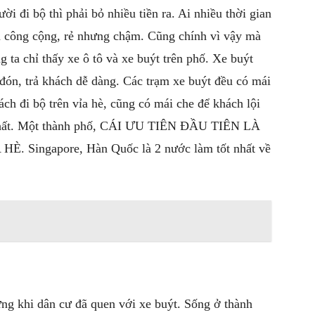
lười đi bộ thì phải bỏ nhiều tiền ra. Ai nhiều thời gian
ện công cộng, rẻ nhưng chậm. Cũng chính vì vậy mà
ta chỉ thấy xe ô tô và xe buýt trên phố. Xe buýt
ể đón, trả khách dễ dàng. Các trạm xe buýt đều có mái
ách đi bộ trên vỉa hè, cũng có mái che để khách lội
t nhất. Một thành phố, CÁI ƯU TIÊN ĐẦU TIÊN LÀ
Singapore, Hàn Quốc là 2 nước làm tốt nhất về
ng khi dân cư đã quen với xe buýt. Sống ở thành