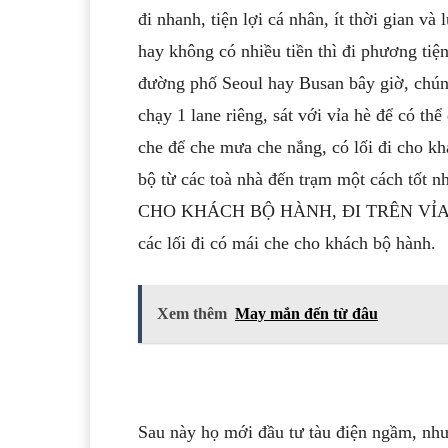
đi nhanh, tiện lợi cá nhân, ít thời gian và 
hay không có nhiều tiền thì đi phương ti
đường phố Seoul hay Busan bây giờ, chúng 
chạy 1 lane riêng, sát với vỉa hè để có th
che để che mưa che nắng, có lối đi cho kh
bộ từ các toà nhà đến trạm một cách tố
CHO KHÁCH BỘ HÀNH, ĐI TRÊN VỈA HÈ. 
các lối đi có mái che cho khách bộ hành.
Xem thêm
May mắn đến từ đâu
Sau này họ mới đầu tư tàu điện ngầm, như