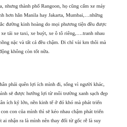
a, nhưng thành phố Rangoon, họ cũng cấm xe máy
 minh hơn hẳn Manila hay Jakarta, Mumbai,…những
 tắc đường kinh hoàng do mọi phương tiện đều được
xe tải xe taxi, xe buýt, xe ô tô riêng,….tranh nhau
nồng nặc và tất cả đều chậm. Đi chỉ vài km thôi mà
 động không còn tốt nữa.
hân phải quên lợi ích mình đi, sống vì người khác,
ình sẽ được hưởng lợi từ môi trường xanh sạch đẹp
n ích kỷ lớn, nền kinh tế ở đó khó mà phát triển
h con con của mình thì sẽ kéo nhau chậm phát triển
t ai nhận ra là mình nên thay đổi từ gốc rễ là suy