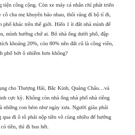
g tiện công cộng. Còn xe máy cá nhân chỉ phát triển
 cô cha mẹ khuyên bảo nhau, thôi ráng đi bộ tí đi,
phố khác trên thế giới. Hiến 1 ít đất nhà mình để
lên, mình hưởng chứ ai. Bỏ nhà ống dưới phố, đập
 tích khoảng 20%, còn 80% nền đất cũ là công viên,
nh phố bớt ô nhiễm hơn không?
 dụng cho Thượng Hải, Bắc Kinh, Quảng Châu…và
 minh cực kỳ. Không còn nhà ống nhà phố nhà riêng
và những con hẻm như ngày xưa. Người giàu phải
 qua đi ô tô phải nộp tiền vô cùng nhiều để hưởng
ó tiền, thì đi bus hết.