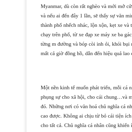
Myanmar, dù còn rất nghèo và mới mở cử
và nếu ai đến đây 1 lần, sẽ thấy sự văn
thành phố nhếch nhác, lộn xộn, kẹt xe và
chạy trên phố, từ xe đạp xe máy xe ba gác 
từng m đường và bóp còi inh ỏi, khói bụi 
mất cả giờ đồng hồ, dẫn đến hiệu quả lao
Một nền kinh tế muốn phát triển, mỗi cá n
phụng sự cho xã hội, cho cái chung…và m
đó. Những nơi có văn hoá chủ nghĩa cá nhâ
cao được. Không ai chịu từ bỏ cái tiện íc
cho tất cả. Chủ nghĩa cá nhân cũng khiến í