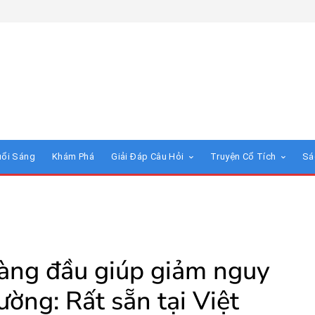
uổi Sáng
Khám Phá
Giải Đáp Câu Hỏi
Truyện Cổ Tích
Sá
hàng đầu giúp giảm nguy
ờng: Rất sẵn tại Việt