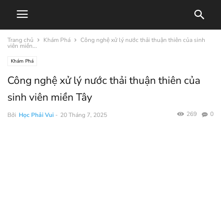
Trang chủ
Khám Phá
Công nghệ xử lý nước thải thuận thiên của sinh
viên miền...
Khám Phá
Công nghệ xử lý nước thải thuận thiên của
sinh viên miền Tây
269
0
Bởi
Học Phải Vui
-
20 Tháng 7, 2025