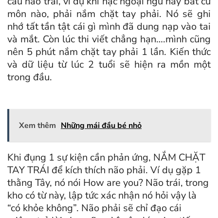
cầu não trái, ví dụ khi hạc ngoại ngữ hay bất cứ
môn nào, phải nắm chặt tay phải. Nó sẽ ghi
nhớ tất tần tật cái gì mình đã dung nạp vào tai
và mắt. Còn lúc thi viết chẳng hạn….mình cũng
nên 5 phút nắm chặt tay phải 1 lần. Kiến thức
và dữ liệu từ lúc 2 tuổi sẽ hiện ra mồn một
trong đầu.
Xem thêm
Những mái đầu bé nhỏ
Khi đụng 1 sự kiện cần phản ứng, NẮM CHẶT
TAY TRÁI để kích thích não phải. Ví dụ gặp 1
thằng Tây, nó nói How are you? Não trái, trong
kho có từ này, lập tức xác nhận nó hỏi vậy là
“có khỏe không”. Não phải sẽ chỉ đạo cái