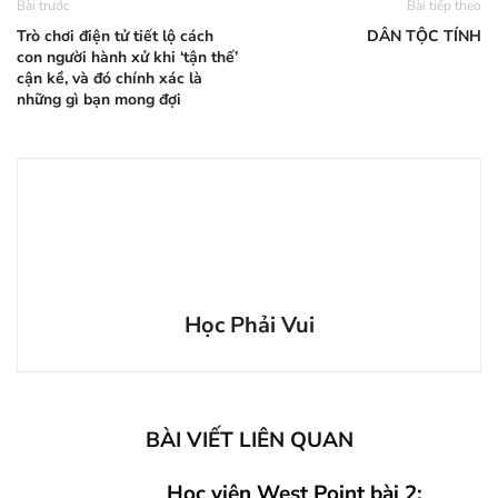
Bài trước
Bài tiếp theo
Trò chơi điện tử tiết lộ cách
DÂN TỘC TÍNH
con người hành xử khi ‘tận thế’
cận kề, và đó chính xác là
những gì bạn mong đợi
Học Phải Vui
BÀI VIẾT LIÊN QUAN
Học viện West Point bài 2: