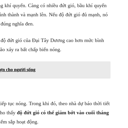
ng khí quyển. Càng có nhiều đứt gió, bầu khí quyển
ình thành và mạnh lên. Nếu độ đứt gió đủ mạnh, nó
 đúng nghĩa đen.
, độ đứt gió của Đại Tây Dương cao hơn mức bình
o xảy ra bất chấp biển nóng.
ợn cho người sống
iếp tục nóng. Trong khi đó, theo nhà dự báo thời tiết
cho thấy
độ đứt gió có thể giảm bớt vào cuối tháng
ểm sắp hoạt động.