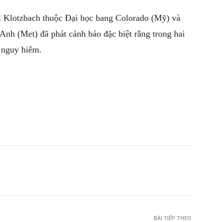
hil Klotzbach thuộc Đại học bang Colorado (Mỹ) và
Anh (Met) đã phát cảnh báo đặc biệt rằng trong hai
n nguy hiểm.
witter
Pinterest
WhatsApp
Telegram
BÀI TIẾP THEO