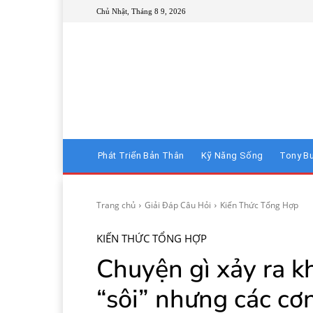
Chủ Nhật, Tháng 8 9, 2026
Phát Triển Bản Thân
Kỹ Năng Sống
Tony B
Trang chủ
Giải Đáp Câu Hỏi
Kiến Thức Tổng Hợp
KIẾN THỨC TỔNG HỢP
Chuyện gì xảy ra k
“sôi” nhưng các cơ