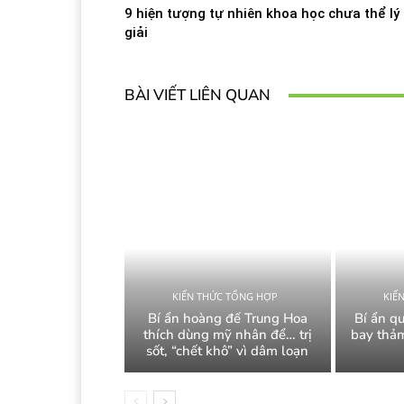
9 hiện tượng tự nhiên khoa học chưa thể lý
giải
BÀI VIẾT LIÊN QUAN
KIẾN THỨC TỔNG HỢP
KIẾ
Bí ẩn hoàng đế Trung Hoa
Bí ẩn q
thích dùng mỹ nhân để… trị
bay thảm
sốt, “chết khô” vì dâm loạn