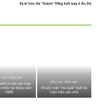
Kỳ bí hòn đá “thánh” 90kg biết bay ở Ấn Độ
N THỨC TỔNG HỢP
KIẾN THỨC TỔNG HỢP
uanh vụ tai nạn máy
 khốc tại Italia năm
Khuôn mặt “ma quái” biết ẩn
1980
hiện trên sàn nhà