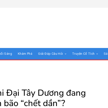
uổi Sáng
Khám Phá
Giải Đáp Câu Hỏi
Truyện Cổ Tích
Sá
hi Đại Tây Dương đang
n bão “chết dần”?