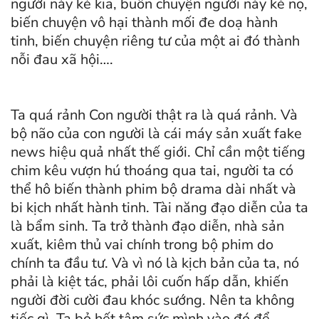
người này kẻ kia, buôn chuyện người này kẻ nọ,
biến chuyện vô hại thành mối đe doạ hành
tinh, biến chuyện riêng tư của một ai đó thành
nỗi đau xã hội….
Ta quá rảnh Con người thật ra là quá rảnh. Và
bộ não của con người là cái máy sản xuất fake
news hiệu quả nhất thế giới. Chỉ cần một tiếng
chim kêu vượn hú thoáng qua tai, người ta có
thể hô biến thành phim bộ drama dài nhất và
bi kịch nhất hành tinh. Tài năng đạo diễn của ta
là bẩm sinh. Ta trở thành đạo diễn, nhà sản
xuất, kiêm thủ vai chính trong bộ phim do
chính ta đầu tư. Và vì nó là kịch bản của ta, nó
phải là kiệt tác, phải lôi cuốn hấp dẫn, khiến
người đời cười đau khóc sướng. Nên ta không
tiếc gì. Ta bỏ hết tâm sức mình vào đó để