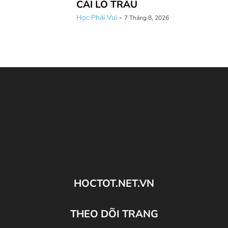
CÁI LÒ TRẤU
Học Phải Vui
-
7 Tháng 8, 2026
HOCTOT.NET.VN
THEO DÕI TRANG