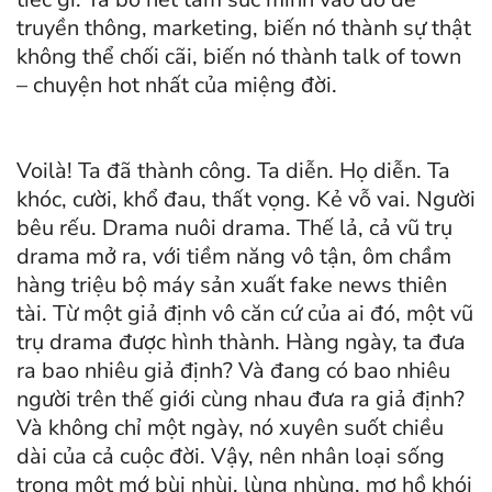
truyền thông, marketing, biến nó thành sự thật
không thể chối cãi, biến nó thành talk of town
– chuyện hot nhất của miệng đời.
Voilà! Ta đã thành công. Ta diễn. Họ diễn. Ta
khóc, cười, khổ đau, thất vọng. Kẻ vỗ vai. Người
bêu rếu. Drama nuôi drama. Thế lả, cả vũ trụ
drama mở ra, với tiềm năng vô tận, ôm chầm
hàng triệu bộ máy sản xuất fake news thiên
tài. Từ một giả định vô căn cứ của ai đó, một vũ
trụ drama được hình thành. Hàng ngày, ta đưa
ra bao nhiêu giả định? Và đang có bao nhiêu
người trên thế giới cùng nhau đưa ra giả định?
Và không chỉ một ngày, nó xuyên suốt chiều
dài của cả cuộc đời. Vậy, nên nhân loại sống
trong một mớ bùi nhùi, lùng nhùng, mơ hồ khói