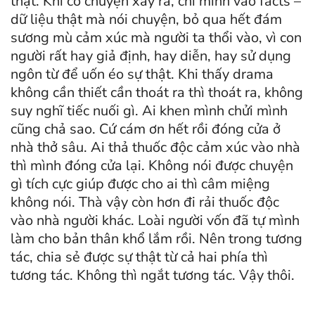
thật. Khi có chuyện xảy ra, chỉ mình vào facts –
dữ liệu thật mà nói chuyện, bỏ qua hết đám
sương mù cảm xúc mà người ta thổi vào, vì con
người rất hay giả định, hay diễn, hay sử dụng
ngôn từ để uốn éo sự thật. Khi thấy drama
không cần thiết cần thoát ra thì thoát ra, không
suy nghĩ tiếc nuối gì. Ai khen mình chửi mình
cũng chả sao. Cứ cám ơn hết rồi đóng cửa ở
nhà thở sâu. Ai thả thuốc độc cảm xúc vào nhà
thì mình đóng cửa lại. Không nói được chuyện
gì tích cực giúp được cho ai thì câm miệng
không nói. Thà vậy còn hơn đi rải thuốc độc
vào nhà người khác. Loài người vốn đã tự mình
làm cho bản thân khổ lắm rồi. Nên trong tương
tác, chia sẻ được sự thật từ cả hai phía thì
tương tác. Không thì ngắt tương tác. Vậy thôi.