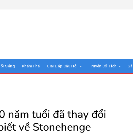
uổi Sáng
Khám Phá
Giải Đáp Câu Hỏi
Truyện Cổ Tích
Sá
0 năm tuổi đã thay đổi
biết về Stonehenge