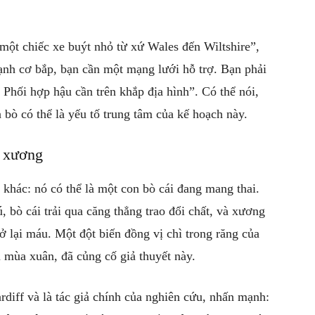
một chiếc xe buýt nhỏ từ xứ Wales đến Wiltshire”,
ạnh cơ bắp, bạn cần một mạng lưới hỗ trợ. Bạn phải
Phối hợp hậu cần trên khắp địa hình”. Có thể nói,
 bò có thể là yếu tố trung tâm của kế hoạch này.
n xương
 khác: nó có thể là một con bò cái đang mang thai.
, bò cái trải qua căng thẳng trao đổi chất, và xương
ở lại máu. Một đột biến đồng vị chì trong răng của
 mùa xuân, đã củng cố giả thuyết này.
diff và là tác giả chính của nghiên cứu, nhấn mạnh: