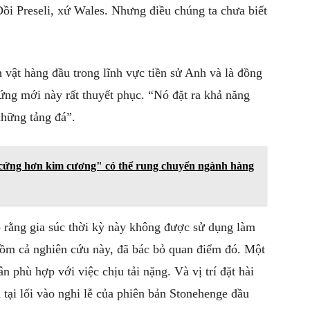
Đồi Preseli, xứ Wales. Nhưng điều chúng ta chưa biết
 vật hàng đầu trong lĩnh vực tiền sử Anh và là đồng
ứng mới này rất thuyết phục. “Nó đặt ra khả năng
những tảng đá”.
 cứng hơn kim cương" có thể rung chuyển ngành hàng
 rằng gia súc thời kỳ này không được sử dụng làm
gồm cả nghiên cứu này, đã bác bỏ quan điểm đó. Một
n phù hợp với việc chịu tải nặng. Và vị trí đặt hài
 tại lối vào nghi lễ của phiên bản Stonehenge đầu