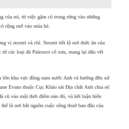
ng của nó, từ việc gặm cỏ trong rừng vào những
 cỏ rộng mở vào mùa hè.
 vị stronti và chì. Stronti tiết lộ nơi thức ăn của
 từ các loại đá Paleozoi cổ xưa, mang lại dấu vết
hần lớn khu vực đông nam nước Anh và hướng đến xứ
Jane Evans thuộc Cục Khảo sát Địa chất Anh chia sẻ:
á cũ vào một thời điểm nào đó, và kết luận hiển
 thể là nơi bắt nguồn cuộc sống thuở ban đầu của