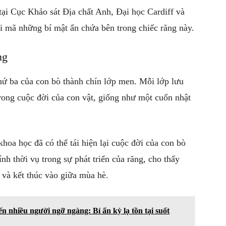
tại Cục Khảo sát Địa chất Anh, Đại học Cardiff và
i mã những bí mật ẩn chứa bên trong chiếc răng này.
ng
ứ ba của con bò thành chín lớp men. Mỗi lớp lưu
rong cuộc đời của con vật, giống như một cuốn nhật
hoa học đã có thể tái hiện lại cuộc đời của con bò
tính thời vụ trong sự phát triển của răng, cho thấy
 và kết thúc vào giữa mùa hè.
n nhiều người ngỡ ngàng: Bí ẩn kỳ lạ tồn tại suốt