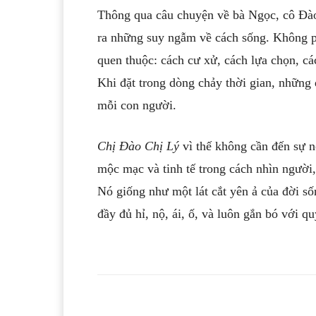
Thông qua câu chuyện về bà Ngọc, cô Đào
ra những suy ngẫm về cách sống. Không ph
quen thuộc: cách cư xử, cách lựa chọn, cá
Khi đặt trong dòng chảy thời gian, những 
mỗi con người.
Chị Đào Chị Lý
vì thế không cần đến sự nổ
mộc mạc và tinh tế trong cách nhìn người,
Nó giống như một lát cắt yên ả của đời s
đầy đủ hỉ, nộ, ái, ố, và luôn gắn bó với q
Facebook
T
Share