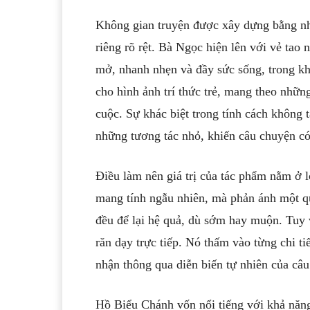
Không gian truyện được xây dựng bằng nh
riêng rõ rệt. Bà Ngọc hiện lên với vẻ tao
mở, nhanh nhẹn và đầy sức sống, trong kh
cho hình ảnh trí thức trẻ, mang theo nhữn
cuộc. Sự khác biệt trong tính cách không 
những tương tác nhỏ, khiến câu chuyện có
Điều làm nên giá trị của tác phẩm nằm ở 
mang tính ngẫu nhiên, mà phản ánh một qu
đều để lại hệ quả, dù sớm hay muộn. Tuy v
răn dạy trực tiếp. Nó thấm vào từng chi ti
nhận thông qua diễn biến tự nhiên của câ
Hồ Biểu Chánh vốn nổi tiếng với khả nă