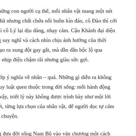
ững con người cụ thể, mỗi nhân vật mang một nét
 nhã nhưng chất chứa nỗi buồn kín đáo, cô Đào thì cởi
i cô Lý lại dịu dàng, nhạy cảm. Cậu Khánh đại diện
g suy nghĩ và cách nhìn chịu ảnh hưởng của thời
tạo ra xung đột gay gắt, mà dần dần bộc lộ qua
 nhịp điệu chậm rãi nhưng giàu sức gợi.
lớp ý nghĩa về nhân – quả. Những gì diễn ra không
y luật quen thuộc trong đời sống: mỗi hành động
ậy, triết lý này không được trình bày như một lời
ết, từng lựa chọn của nhân vật, để người đọc tự cảm
u chuyện.
ng đưa đời sống Nam Bộ vào văn chương một cách