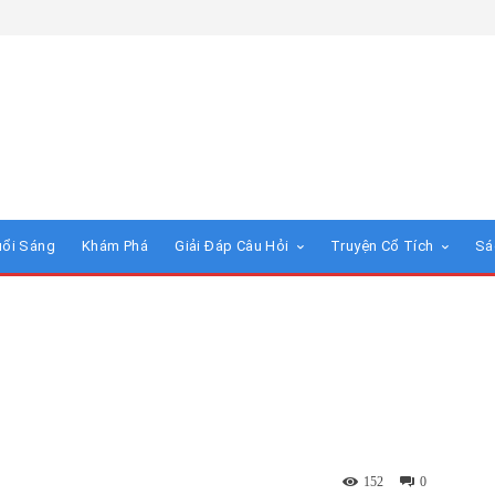
uổi Sáng
Khám Phá
Giải Đáp Câu Hỏi
Truyện Cổ Tích
Sá
152
0