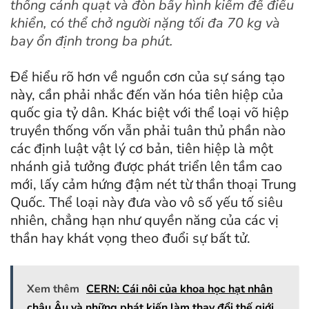
thống cánh quạt và đòn bẩy hình kiếm để điều
khiển, có thể chở người nặng tối đa 70 kg và
bay ổn định trong ba phút.
Để hiểu rõ hơn về nguồn cơn của sự sáng tạo
này, cần phải nhắc đến văn hóa tiên hiệp của
quốc gia tỷ dân. Khác biệt với thể loại võ hiệp
truyền thống vốn vẫn phải tuân thủ phần nào
các định luật vật lý cơ bản, tiên hiệp là một
nhánh giả tưởng được phát triển lên tầm cao
mới, lấy cảm hứng đậm nét từ thần thoại Trung
Quốc. Thể loại này đưa vào vô số yếu tố siêu
nhiên, chẳng hạn như quyền năng của các vị
thần hay khát vọng theo đuổi sự bất tử.
Xem thêm
CERN: Cái nôi của khoa học hạt nhân
châu Âu và những phát kiến làm thay đổi thế giới