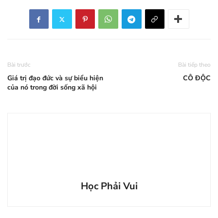
Bài trước
Bài tiếp theo
Giá trị đạo đức và sự biểu hiện
CÔ ĐỘC
của nó trong đời sống xã hội
Học Phải Vui