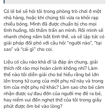
Có lẽ bé sẽ hỏi tôi trong phòng trò chơi ở một
nhà hàng, hoặc khi chúng tôi vừa ra khỏi rạp
chiếu bóng. Mình đã được chuẩn bị cho mọi
tình huống, tôi thầm trấn an mình. Rồi mình sẽ
nhanh chóng nắm bắt tình thế, và sẽ lập tức có
giải pháp đối phó với câu hỏi “người nào”, “tại
sao” và “cái gì” cho coi.
Liệu có câu nào khả dĩ là đáp án chung, giải
thích rốt ráo mọi hoàn cảnh không nhỉ? Làm
thế nào tôi diễn giải cho bé hiểu rằng bé lớn
lên trong tử cung của một phụ nữ này và trong
tim của một phụ nữ khác? Làm sao cho bé cảm
nhận được sự đau đớn của người mẹ đẻ ra bé,
hay niềm vui đến nghẹt thở của tôi trong giây
phút được ôm bé vào lòng?