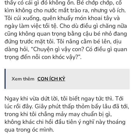
thấy có cái gì đó không ổn. Bé chớp chớp, cố
kìm không cho nước mắt trào ra, nhưng vô ích.
Tôi cúi xuống, quên khuấy món khoai tây và
ngày làm việc tồi tệ. Cho dù điều gì chăng nữa
cũng không quan trọng bằng cậu bé nhỏ đang
đứng trước mặt tôi. Tôi nâng cằm bé lên, dịu
dàng hỏi, “Chuyện gì vậy con? Có điều gì quan
trọng đến nỗi con khóc vậy?”.
Xem thêm
CON ÍCH KỶ
Ngay khi vừa dứt lời, tôi biết ngay tức thì. Tới
lúc rồi đây. Giây phút thấp thỏm bấy lâu đã tới,
trong khi tôi chẳng mảy may chuẩn bị gì,
không khác chi hồi đầu tiên ý nghĩ này thoáng
qua trong óc mình.