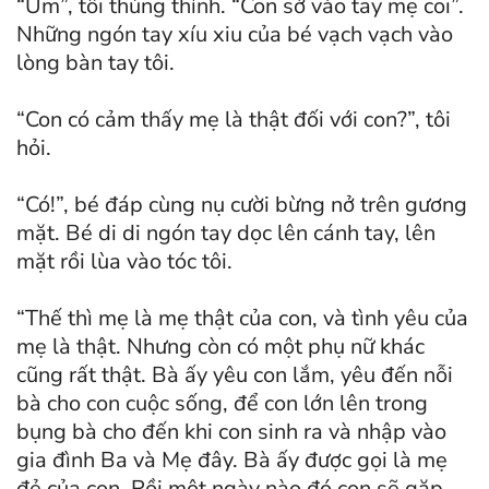
“Ừm”, tôi thủng thỉnh. “Con sờ vào tay mẹ coi”.
Những ngón tay xíu xiu của bé vạch vạch vào
lòng bàn tay tôi.
“Con có cảm thấy mẹ là thật đối với con?”, tôi
hỏi.
“Có!”, bé đáp cùng nụ cười bừng nở trên gương
mặt. Bé di di ngón tay dọc lên cánh tay, lên
mặt rồi lùa vào tóc tôi.
“Thế thì mẹ là mẹ thật của con, và tình yêu của
mẹ là thật. Nhưng còn có một phụ nữ khác
cũng rất thật. Bà ấy yêu con lắm, yêu đến nỗi
bà cho con cuộc sống, để con lớn lên trong
bụng bà cho đến khi con sinh ra và nhập vào
gia đình Ba và Mẹ đây. Bà ấy được gọi là mẹ
đẻ của con. Rồi một ngày nào đó con sẽ gặp