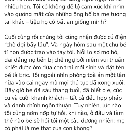
nhiều hơn. Tôi cố không để lộ cảm xúc khi nhìn
vào gương mặt của những ông bố bà mẹ tương
lai khác – liệu họ có bất an giống mình?
Cuối cùng rồi chúng tôi cũng nhận được cú điện
“chờ đợi bấy lâu”.
Và ngày hôm sau một chú bé
tí hon được trao vào tay tôi. Nỗi lo sợ mơ hồ,
dai dẳng nọ liền bị chế ngự bởi niềm vui thuần
khiết được ôm đứa con trai mới sinh và đặt tên
bé là Eric. Tôi ngoái nhìn phòng toà án một lần
nữa vào cái ngày mà mọi thủ tục đã xong xuôi.
Bây giờ bé đã sáu tháng tuổi, đã biết ọ ẹ, cúc
cu và cười khanh khách – tất cả đều hợp pháp
và danh chính ngôn thuận. Tuy nhiên, lúc nào
tôi cũng nơm nớp tự hỏi, khi nào, ở đâu và làm
thế nào bé sẽ hỏi tôi một câu đương nhiên: mẹ
có phải là mẹ thật của con không?