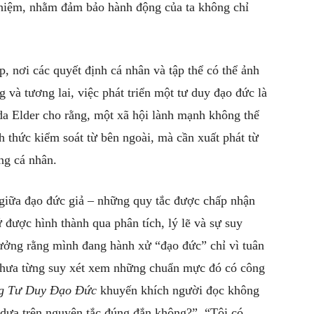
 nhiệm, nhằm đảm bảo hành động của ta không chỉ
p, nơi các quyết định cá nhân và tập thể có thể ảnh
và tương lai, việc phát triển một tư duy đạo đức là
da Elder cho rằng, một xã hội lành mạnh không thể
 thức kiểm soát từ bên ngoài, mà cần xuất phát từ
ừng cá nhân.
giữa đạo đức giả – những quy tắc được chấp nhận
được hình thành qua phân tích, lý lẽ và sự suy
tưởng rằng mình đang hành xử “đạo đức” chỉ vì tuân
 chưa từng suy xét xem những chuẩn mực đó có công
g Tư Duy Đạo Đức
khuyến khích người đọc không
 dựa trên nguyên tắc đúng đắn không?”, “Tôi có