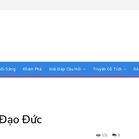
uổi Sáng
Khám Phá
Giải Đáp Câu Hỏi
Truyện Cổ Tích
Sá
Đạo Đức
151
0