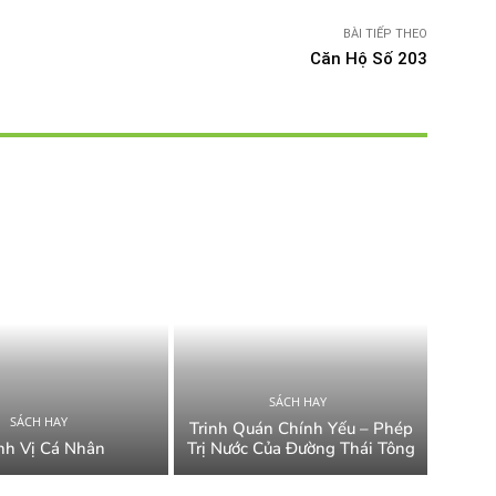
BÀI TIẾP THEO
Căn Hộ Số 203
SÁCH HAY
SÁCH HAY
Trinh Quán Chính Yếu – Phép
nh Vị Cá Nhân
Trị Nước Của Đường Thái Tông