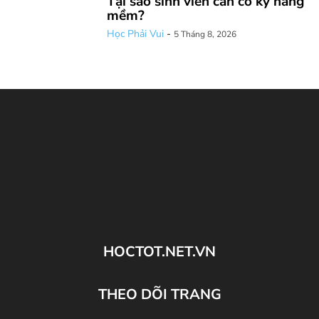
Tại sao sinh viên cần có kỹ năng
mềm?
Học Phải Vui
-
5 Tháng 8, 2026
HOCTOT.NET.VN
THEO DÕI TRANG