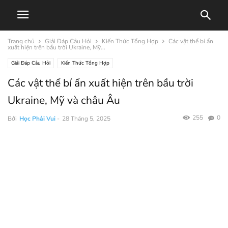
Trang chủ
Giải Đáp Câu Hỏi
Kiến Thức Tổng Hợp
Các vật thể bí ẩn
xuất hiện trên bầu trời Ukraine, Mỹ...
Giải Đáp Câu Hỏi
Kiến Thức Tổng Hợp
Các vật thể bí ẩn xuất hiện trên bầu trời
Ukraine, Mỹ và châu Âu
255
0
Bởi
Học Phải Vui
-
28 Tháng 5, 2025