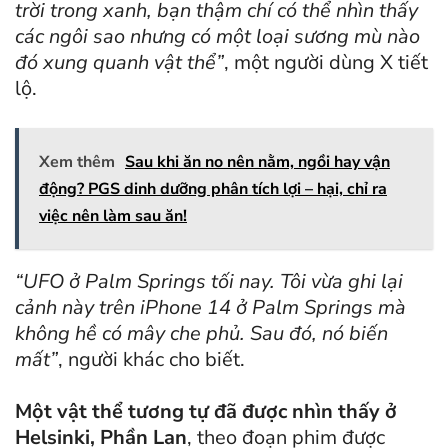
trời trong xanh, bạn thậm chí có thể nhìn thấy
các ngôi sao nhưng có một loại sương mù nào
đó xung quanh vật thể”
, một người dùng X tiết
lộ.
Xem thêm
Sau khi ăn no nên nằm, ngồi hay vận
động? PGS dinh dưỡng phân tích lợi – hại, chỉ ra
việc nên làm sau ăn!
“UFO ở Palm Springs tối nay. Tôi vừa ghi lại
cảnh này trên iPhone 14 ở Palm Springs mà
không hề có mây che phủ. Sau đó, nó biến
mất”
, người khác cho biết.
Một vật thể tương tự đã được nhìn thấy ở
Helsinki, Phần Lan
, theo đoạn phim được