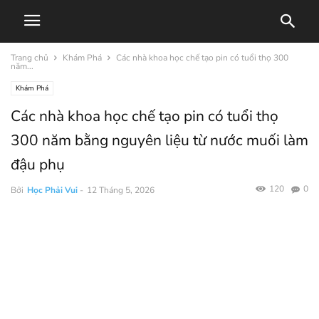
Trang chủ
Khám Phá
Các nhà khoa học chế tạo pin có tuổi thọ 300
năm...
Khám Phá
Các nhà khoa học chế tạo pin có tuổi thọ
300 năm bằng nguyên liệu từ nước muối làm
đậu phụ
120
0
Bởi
Học Phải Vui
-
12 Tháng 5, 2026