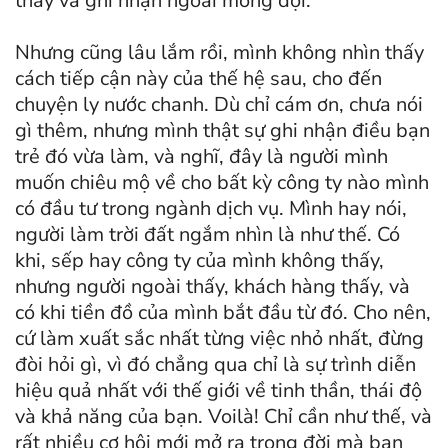
thấy và ghi nhận ngoài mong đợi.
Nhưng cũng lâu lắm rồi, mình không nhìn thấy
cách tiếp cận này của thế hệ sau, cho đến
chuyện ly nước chanh. Dù chỉ cám ơn, chưa nói
gì thêm, nhưng mình thật sự ghi nhận điều bạn
trẻ đó vừa làm, và nghĩ, đây là người mình
muốn chiêu mộ về cho bất kỳ công ty nào mình
có đầu tư trong ngành dịch vụ. Mình hay nói,
người làm trời đất ngắm nhìn là như thế. Có
khi, sếp hay công ty của mình không thấy,
nhưng người ngoài thấy, khách hàng thấy, và
có khi tiền đồ của mình bắt đầu từ đó. Cho nên,
cứ làm xuất sắc nhất từng việc nhỏ nhất, đừng
đòi hỏi gì, vì đó chẳng qua chỉ là sự trình diễn
hiệu quả nhất với thế giới về tinh thần, thái độ
và khả năng của bạn. Voilà! Chỉ cần như thế, và
rất nhiều cơ hội mới mở ra trong đời mà bạn