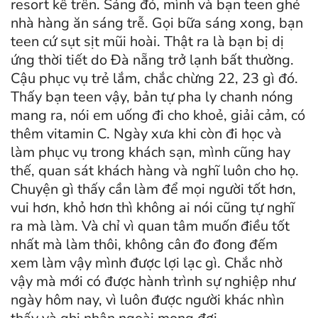
resort kể trên. Sáng đó, mình và bạn teen ghé
nhà hàng ăn sáng trễ. Gọi bữa sáng xong, bạn
teen cứ sụt sịt mũi hoài. Thật ra là bạn bị dị
ứng thời tiết do Đà nẵng trở lạnh bất thường.
Cậu phục vụ trẻ lắm, chắc chừng 22, 23 gì đó.
Thấy bạn teen vậy, bản tự pha ly chanh nóng
mang ra, nói em uống đi cho khoẻ, giải cảm, có
thêm vitamin C. Ngày xưa khi còn đi học và
làm phục vụ trong khách sạn, mình cũng hay
thế, quan sát khách hàng và nghĩ luôn cho họ.
Chuyện gì thấy cần làm để mọi người tốt hơn,
vui hơn, khỏ hơn thì không ai nói cũng tự nghĩ
ra mà làm. Và chỉ vì quan tâm muốn điều tốt
nhất mà làm thôi, không cân đo đong đếm
xem làm vậy mình được lợi lạc gì. Chắc nhờ
vậy mà mới có được hành trình sự nghiệp như
ngày hôm nay, vì luôn được người khác nhìn