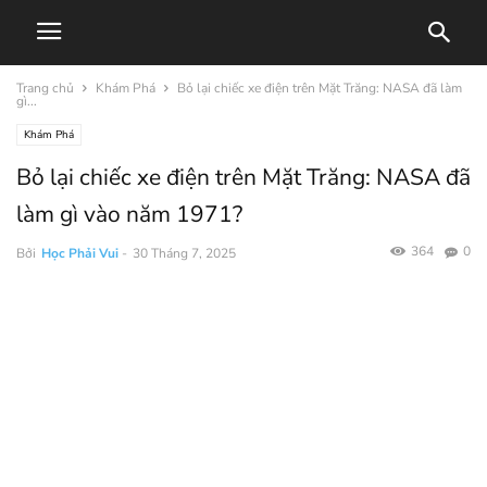
Trang chủ
Khám Phá
Bỏ lại chiếc xe điện trên Mặt Trăng: NASA đã làm
gì...
Khám Phá
Bỏ lại chiếc xe điện trên Mặt Trăng: NASA đã
làm gì vào năm 1971?
364
0
Bởi
Học Phải Vui
-
30 Tháng 7, 2025