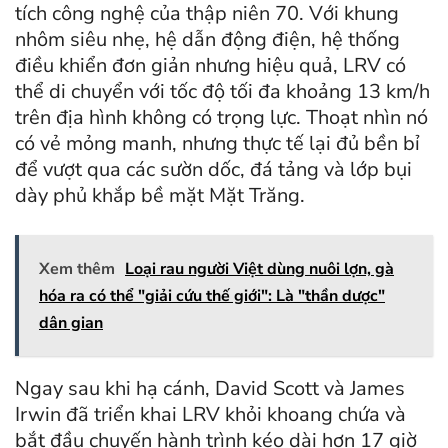
tích công nghệ của thập niên 70. Với khung
nhôm siêu nhẹ, hệ dẫn động điện, hệ thống
điều khiển đơn giản nhưng hiệu quả, LRV có
thể di chuyển với tốc độ tối đa khoảng 13 km/h
trên địa hình không có trọng lực. Thoạt nhìn nó
có vẻ mỏng manh, nhưng thực tế lại đủ bền bỉ
để vượt qua các sườn dốc, đá tảng và lớp bụi
dày phủ khắp bề mặt Mặt Trăng.
Xem thêm
Loại rau người Việt dùng nuôi lợn, gà
hóa ra có thể "giải cứu thế giới": Là "thần dược"
dân gian
Ngay sau khi hạ cánh, David Scott và James
Irwin đã triển khai LRV khỏi khoang chứa và
bắt đầu chuyến hành trình kéo dài hơn 17 giờ