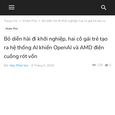
Trang chủ
Khám Phá
Bỏ diễn hài đi khởi nghiệp, hai cô gái trẻ tạo ra...
Khám Phá
Bỏ diễn hài đi khởi nghiệp, hai cô gái trẻ tạo
ra hệ thống AI khiến OpenAI và AMD điên
cuồng rót vốn
128
0
Bởi
Học Phải Vui
-
8 Tháng 5, 2026