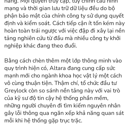
hàng. Mọi quyền truy cập, tùy chỉnh cấu hình
mạng và thời gian lưu trữ dữ liệu đều do bộ
phận bảo mật của chính công ty sử dụng quyết
định và kiểm soát. Cách tiếp cận ít tốn kém này
hoàn toàn trái ngược với việc đập đi xây lại nền
tảng nghiên cứu từ đầu mà nhiều công ty khởi
nghiệp khác đang theo đuổi.
Bằng cách chèn thêm một lớp thông minh vào
quy trình hiện có, Altara đang cung cấp sức
mạnh mới cho ngành khoa học vật lý một cách
vô cùng thuận tiện. Thậm chí, tổ chức đầu tư
Greylock còn so sánh nền tảng này với vai trò
của kỹ sư độ tin cậy hệ thống phần mềm,
những người chuyên đi tìm kiếm nguyên nhân
gây lỗi thông qua ngăn xếp khả năng quan sát
mỗi khi hệ thống gặp trục trặc.