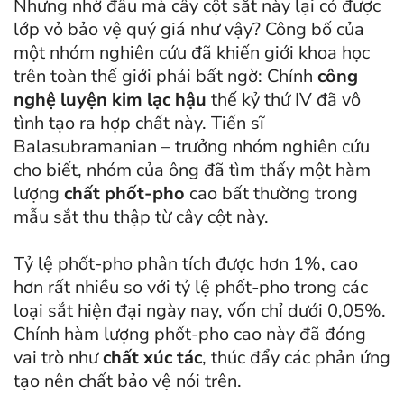
Nhưng nhờ đâu mà cây cột sắt này lại có được
lớp vỏ bảo vệ quý giá như vậy? Công bố của
một nhóm nghiên cứu đã khiến giới khoa học
trên toàn thế giới phải bất ngờ: Chính
công
nghệ luyện kim lạc hậu
thế kỷ thứ IV đã vô
tình tạo ra hợp chất này. Tiến sĩ
Balasubramanian – trưởng nhóm nghiên cứu
cho biết, nhóm của ông đã tìm thấy một hàm
lượng
chất phốt-pho
cao bất thường trong
mẫu sắt thu thập từ cây cột này.
Tỷ lệ phốt-pho phân tích được hơn 1%, cao
hơn rất nhiều so với tỷ lệ phốt-pho trong các
loại sắt hiện đại ngày nay, vốn chỉ dưới 0,05%.
Chính hàm lượng phốt-pho cao này đã đóng
vai trò như
chất xúc tác
, thúc đẩy các phản ứng
tạo nên chất bảo vệ nói trên.