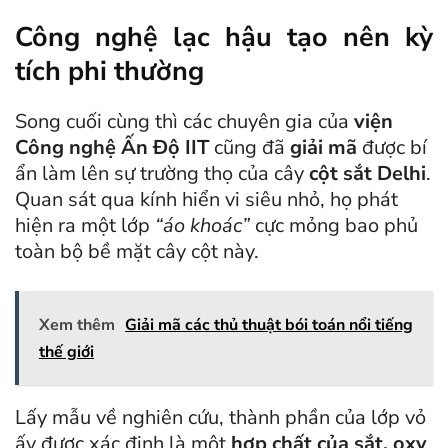
Công nghệ lạc hậu tạo nên kỳ
tích phi thường
Song cuối cùng thì các chuyên gia của
viện
Công nghệ Ấn Độ IIT
cũng đã
giải mã
được bí
ẩn làm lên sự trường thọ của cây
cột sắt Delhi
.
Quan sát qua kính hiển vi siêu nhỏ, họ phát
hiện ra một lớp
“áo khoác”
cực mỏng bao phủ
toàn bộ bề mặt cây cột này.
Xem thêm
Giải mã các thủ thuật bói toán nổi tiếng
thế giới
Lấy mẫu về nghiên cứu, thành phần của lớp vỏ
ấy được xác định là một
hợp chất của sắt, oxy