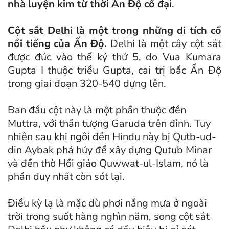
nhà luyện kim từ thời Ấn Độ cổ đại
.
Cột sắt Delhi là một trong những di tích cổ
nổi tiếng của Ấn Độ.
Delhi là một cây cột sắt
được đúc vào thế kỷ thứ 5, do Vua Kumara
Gupta I thuộc triều Gupta, cai trị bắc Ấn Độ
trong giai đoạn 320-540 dựng lên.
Ban đầu cột này là một phần thuộc đền
Muttra, với thần tượng Garuda trên đỉnh. Tuy
nhiên sau khi ngôi đền Hindu này bị Qutb-ud-
din Aybak phá hủy để xây dựng Qutub Minar
và đền thờ Hồi giáo Quwwat-ul-Islam, nó là
phần duy nhất còn sót lại.
Điều kỳ lạ là mặc dù phơi nắng mưa ở ngoài
trời trong suốt hàng nghìn năm, song cột sắt