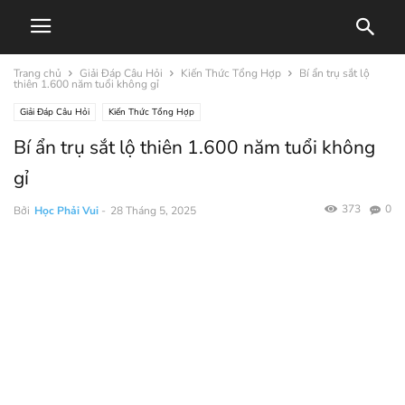
Trang chủ
Giải Đáp Câu Hỏi
Kiến Thức Tổng Hợp
Bí ẩn trụ sắt lộ
thiên 1.600 năm tuổi không gỉ
Giải Đáp Câu Hỏi
Kiến Thức Tổng Hợp
Bí ẩn trụ sắt lộ thiên 1.600 năm tuổi không
gỉ
373
0
Bởi
Học Phải Vui
-
28 Tháng 5, 2025