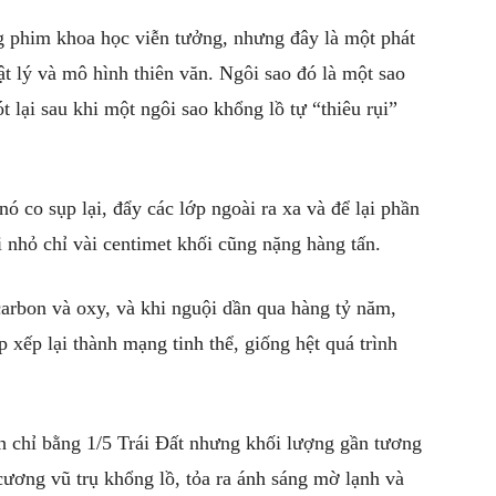
 phim khoa học viễn tưởng, nhưng đây là một phát
ật lý và mô hình thiên văn. Ngôi sao đó là một sao
t lại sau khi một ngôi sao khổng lồ tự “thiêu rụi”
nó co sụp lại, đẩy các lớp ngoài ra xa và để lại phần
 nhỏ chỉ vài centimet khối cũng nặng hàng tấn.
carbon và oxy, và khi nguội dần qua hàng tỷ năm,
 xếp lại thành mạng tinh thể, giống hệt quá trình
nh chỉ bằng 1/5 Trái Đất nhưng khối lượng gần tương
ương vũ trụ khổng lồ, tỏa ra ánh sáng mờ lạnh và