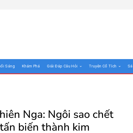
uổi Sáng
Khám Phá
Giải Đáp Câu Hỏi
Truyện Cổ Tích
Sá
hiên Nga: Ngôi sao chết
tấn biến thành kim