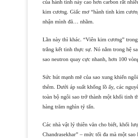
của hành tinh này cao hơn carbon rất nhiề
kim cương. Giấc mơ “hành tinh kim cương”
nhận mình đã… nhầm.
Lần này thì khác. “Viên kim cương” tron
trắng kết tinh thực sự. Nó nằm trong hệ s
sao neutron quay cực nhanh, hơn 100 vòn
Sức hút mạnh mẽ của sao xung khiến ngôi s
thêm. Dưới áp suất khổng lồ ấy, các nguy
toàn bộ ngôi sao trở thành một khối tinh t
hàng trăm nghìn tỷ tấn.
Các nhà vật lý thiên văn cho biết, khối lư
Chandrasekhar” – mức tối đa mà một sao l