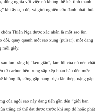
u, đồng nghĩa với việc nó không thể kết tinh thành
 khi ấy sụp đổ, và giới nghiên cứu đành phải thừa
g chòm Thiên Nga được xác nhận là một sao lùn
ao đôi, quay quanh một sao xung (pulsar), một dạng
g mỗi giây.
ao lùn trắng bị “kéo giãn”, làm lõi của nó nén chặt
ên tử carbon bên trong sắp xếp hoàn hảo đến mức
hể khổng lồ, cứng gấp hàng triệu lần thép, nặng gấp
ợng của ngôi sao này đang tiến gần đến “giới hạn
ùn trắng có thể đạt được trước khi sụp đổ hoặc phát