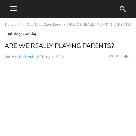
Trang chủ
Quà Tặng Cuộc Sống
ARE WE REALLY PLAYING PARENTS?
Quà Tặng Cuộc Sống
ARE WE REALLY PLAYING PARENTS?
373
0
Bởi
Học Phải Vui
-
8 Tháng 5, 2026