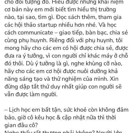
cho đối tượng đó. Hiểu được những khái niệm
cơ bản này em mới biết tìm hiểu thị trường
nào, tại sao, tìm gì. Đọc sách thêm, tham gia
các hội thảo startup nhiều hơn nhé. Và học
cách communicate – giao tiếp, bàn bạc, chia sẻ
cùng phụ huynh. Riêng đối với phụ huynh, tôi
mong hãy cho các em có hội được chia sẻ, được
đưa ra ý tưởng, vì con người chỉ khác máy ở chỗ
đó thôi. Dù ý tưởng là gì, nghe khùng cỡ nào,
hãy cho các em cơ hội được nuôi dưỡng khả
năng sáng tạo và thử nghiệm của mình. Xin
đừng dập tắt thứ duy nhất giúp con người sẽ
vẫn được làm người.
– Lịch học em bất tận, sức khoẻ còn không đảm
bảo, giờ cô kêu học & cập nhật nữa thì thời
gian đâu cô?
Nghe thấy rất thương phải không? Người lớn