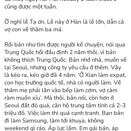
cũng được một tuần.
Ờ nghỉ lễ Tạ ơn. Lễ này ở Hàn là lễ lớn, dẫn cả
vợ con về thăm ba má.
Rồi bản như tìm được người kể chuyện, nói qua
Trung Quốc hồi đầu định 2 năm thôi, vì bản
không thích Trung Quốc. Bản nhớ nhà, muốn về
lại Seoul, nhưng công ty yêu cầu ở thêm. Vậy
là kéo ra, kéo giờ đã 4 năm. ‘Ở Xian làm expat,
con học trường quốc tế, nhà có người làm. Về
thăm mẹ phải lăn vào bếp làm cơm, vợ càm
ràm muốn xỉu’. Mà thôi, bản nói, còn hơn ở
Seoul đắt đỏ quá, căn hộ trung tâm tính cả 2-3
triệu đô. Việc làm thì quá cạnh tranh. Bạn bản
đi làm Samsung, làm tới khuya, không
weekend gì ráo. Áp lực lắm. Em gái bản, áp