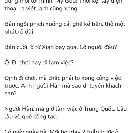
dừng mới tới mình. My God! Thôi kệ, lấy điện
thoại ra viết lách cũng xong.
Bản ngồi phịch xuống cái ghế kế bên, thở một
phát rõ dài.
Bản cười, ờ từ Xian bay qua. Cô người đâu?
Ồ. Đi chơi hay đi làm việc?
Định đi chơi, mà chắc phải lo xong công việc
trước. Anh người Hàn mà sao đi tuyến khách
sạn?
Người Hàn, mà giờ làm việc ở Trung Quốc. Lâu
lâu về quê công tác.
Có mấy ngày hà. Mới holiday 2 tuần trước ở