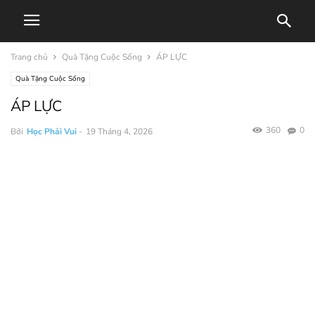
Trang chủ
Quà Tặng Cuộc Sống
ÁP LỰC
Quà Tặng Cuộc Sống
ÁP LỰC
360
0
Bởi
Học Phải Vui
-
19 Tháng 4, 2026