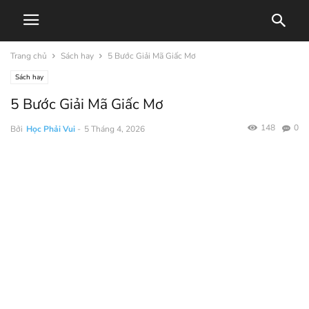
Trang chủ
Sách hay
5 Bước Giải Mã Giấc Mơ
Sách hay
5 Bước Giải Mã Giấc Mơ
148
0
Bởi
Học Phải Vui
-
5 Tháng 4, 2026