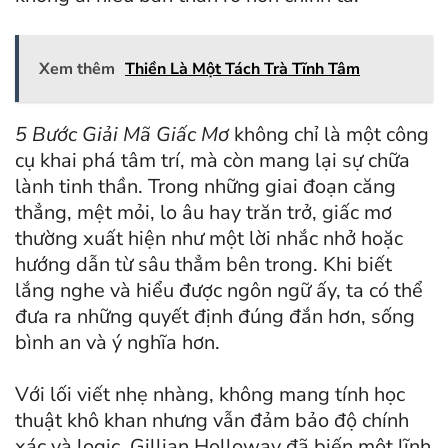
Xem thêm
Thiền Là Một Tách Trà Tĩnh Tâm
5 Bước Giải Mã Giấc Mơ
không chỉ là một công
cụ khai phá tâm trí, mà còn mang lại sự chữa
lành tinh thần. Trong những giai đoạn căng
thẳng, mệt mỏi, lo âu hay trăn trở, giấc mơ
thường xuất hiện như một lời nhắc nhở hoặc
hướng dẫn từ sâu thẳm bên trong. Khi biết
lắng nghe và hiểu được ngôn ngữ ấy, ta có thể
đưa ra những quyết định đúng đắn hơn, sống
bình an và ý nghĩa hơn.
Với lối viết nhẹ nhàng, không mang tính học
thuật khô khan nhưng vẫn đảm bảo độ chính
xác và logic, Gillian Holloway đã biến một lĩnh