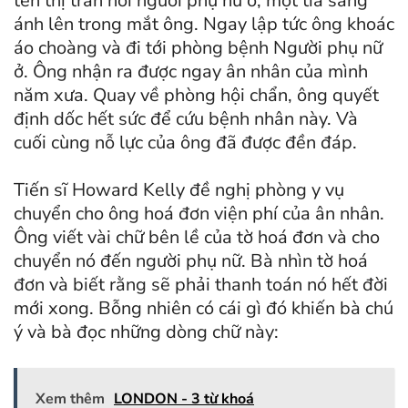
tên thị trấn nơi người phụ nữ ở, một tia sáng
ánh lên trong mắt ông. Ngay lập tức ông khoác
áo choàng và đi tới phòng bệnh Người phụ nữ
ở. Ông nhận ra được ngay ân nhân của mình
năm xưa. Quay về phòng hội chẩn, ông quyết
định dốc hết sức để cứu bệnh nhân này. Và
cuối cùng nỗ lực của ông đã được đền đáp.
Tiến sĩ Howard Kelly đề nghị phòng y vụ
chuyển cho ông hoá đơn viện phí của ân nhân.
Ông viết vài chữ bên lề của tờ hoá đơn và cho
chuyển nó đến người phụ nữ. Bà nhìn tờ hoá
đơn và biết rằng sẽ phải thanh toán nó hết đời
mới xong. Bỗng nhiên có cái gì đó khiến bà chú
ý và bà đọc những dòng chữ này:
Xem thêm
LONDON - 3 từ khoá