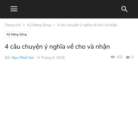
Trang chủ
Kỹ Năng Sống
4 câu chuyện ý nghĩa về cho và nhận
Kỹ Năng Sống
4 câu chuyện ý nghĩa về cho và nhận
432
0
Bởi
Học Phải Vui
-
5 Tháng 6, 2026